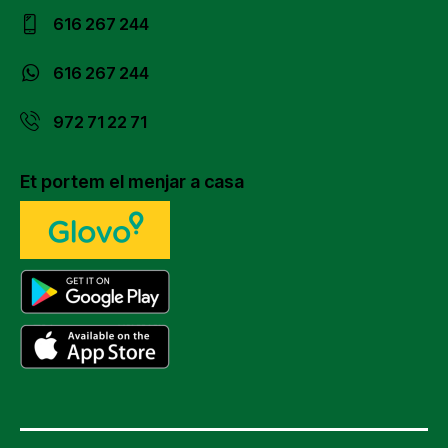
616 267 244
616 267 244
972 71 22 71
Et portem el menjar a casa