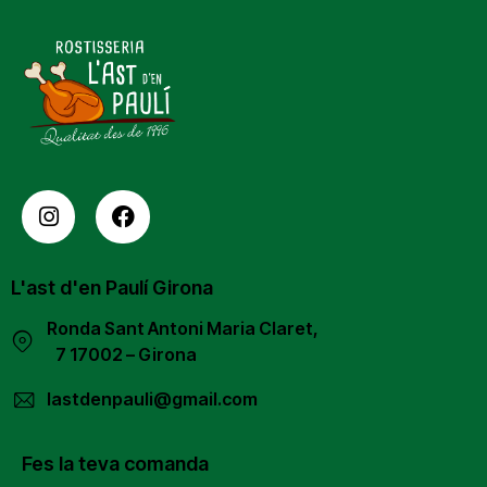
L'ast d'en Paulí Girona
Ronda Sant Antoni Maria Claret,
7 17002 – Girona
lastdenpauli@gmail.com
Fes la teva comanda