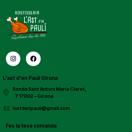
L'ast d'en Paulí Girona
Ronda Sant Antoni Maria Claret,
7 17002 – Girona
lastdenpauli@gmail.com
Fes la teva comanda