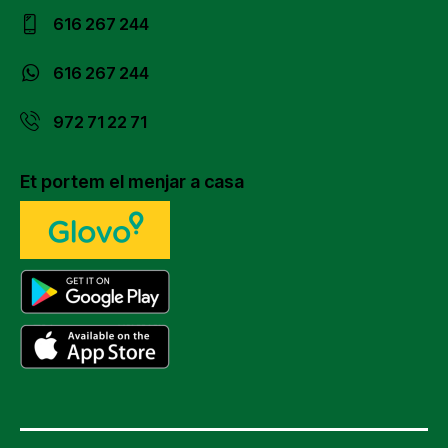
616 267 244
616 267 244
972 71 22 71
Et portem el menjar a casa