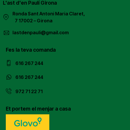
L'ast d'en Paulí Girona
Ronda Sant Antoni Maria Claret,
7 17002 – Girona
lastdenpauli@gmail.com
Fes la teva comanda
616 267 244
616 267 244
972 71 22 71
Et portem el menjar a casa