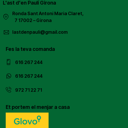
L'ast d'en Paulí Girona
Ronda Sant Antoni Maria Claret,
7 17002 – Girona
lastdenpauli@gmail.com
Fes la teva comanda
616 267 244
616 267 244
972 71 22 71
Et portem el menjar a casa