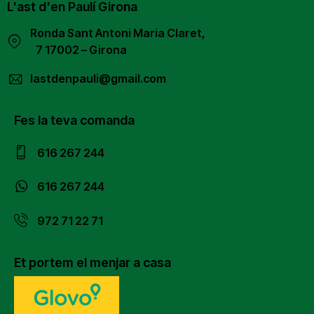
L'ast d'en Paulí Girona
Ronda Sant Antoni Maria Claret,
7 17002 – Girona
lastdenpauli@gmail.com
Fes la teva comanda
616 267 244
616 267 244
972 71 22 71
Et portem el menjar a casa